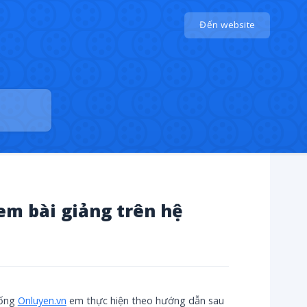
Đến website
m bài giảng trên hệ
hống
Onluyen.vn
em thực hiện theo hướng dẫn sau