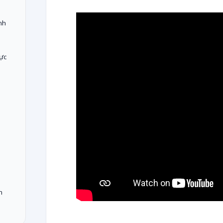
nh
ực
n