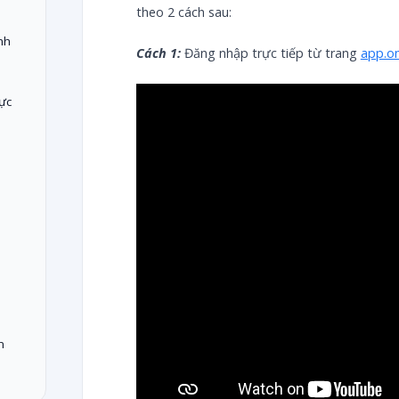
theo 2 cách sau:
nh
Cách 1:
Đăng nhập trực tiếp từ trang
app.on
ực
n