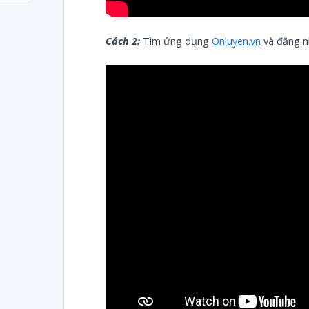
Cách 2:
Tìm ứng dụng
Onluyen.vn
và đăng n