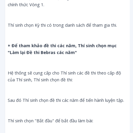
chính thức Vòng 1.
Thí sinh chọn Kỳ thi có trong danh sách để tham gia thi.
+ Để tham khảo đề thi các năm, Thí sinh chọn mục 
"Làm lại Đề thi Bebras các năm"
Hệ thống sẽ cung cấp cho Thí sinh các đề thi theo cấp độ
của Thí sinh, Thí sinh chọn đề thi:
Sau đó Thí sinh chọn đề thi các năm để tiến hành luyện tập.
Thí sinh chọn "Bắt đầu" để bắt đầu làm bài: